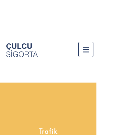
Bizi Arayın!
212-557-8476
ÇULCU
SİGORTA
Trafik