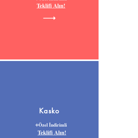
Teklifi Alın!
Kasko
+
Özel İndirimli
Teklifi Alın!