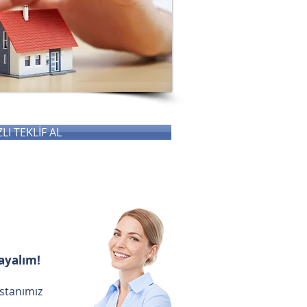
ZLI TEKLİF AL
ayalım!
istanımız