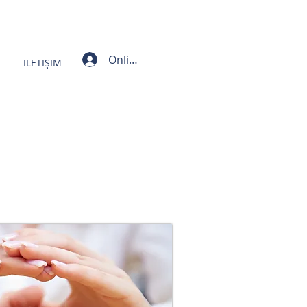
Bizi Arayın! 212-557-8476
Online İşlemler
İLETİŞİM