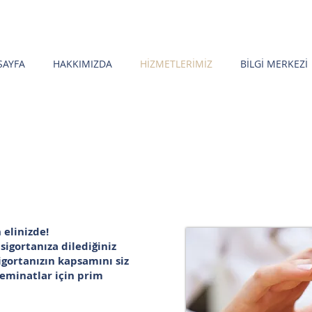
SAYFA
HAKKIMIZDA
HİZMETLERİMİZ
BİLGİ MERKEZİ
 elinizde!
igortanıza dilediğiniz
sigortanızın kapsamını siz
teminatlar için prim