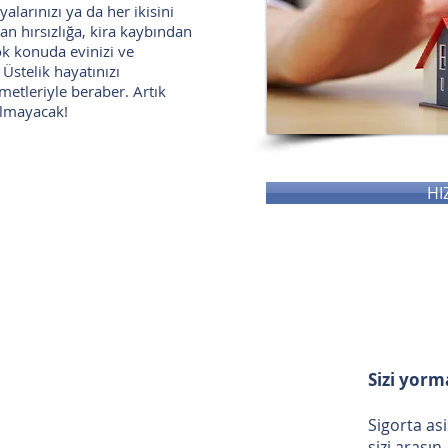
alarınızı ya da her ikisini
dan hırsızlığa, kira kaybından
ok konuda evinizi ve
 Üstelik hayatınızı
metleriyle beraber. Artık
olmayacak!
HI
Sizi yorm
Sigorta as
sizi arasın.