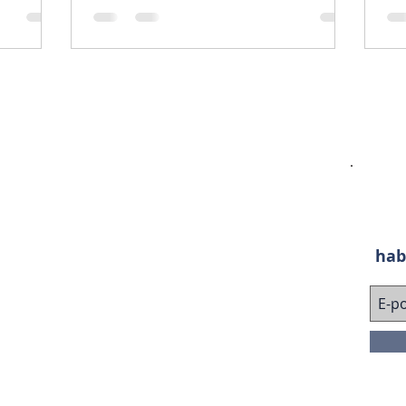
İletişim
Siyavuşpaşa Mh. Çavuşpaşa Köprüyolu
Cad. No:15/B Bahçelievler / İSTANBUL
Tel: 0212-557-8476
hab
Gsm: 0507-247-3613
info@culcusigorta.com