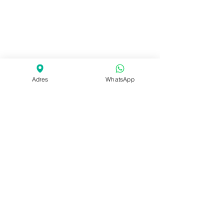
Adres
WhatsApp
Adresimiz
Siyavuşpaşa Mh. Çavuşpaşa Köprüyolu
Cad. No:15/B Bahçelievler / İSTANBUL
Tel:
0212-557-8476
Gsm:
0507-247-3613
info@culcusigorta.com
Faydalı Linkler
Motorlu Taşıtlar Vergi Dairesi