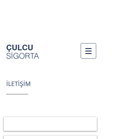
Bizi Arayın!
212-557-8476
ÇULCU
SİGORTA
İLETİŞİM
Bize Yazın